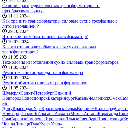
19.11.2024
Отличие распределительных трансформаторов от
преобразовательных.
11.11.2024
Как хранить трансформаторы силовые сухие трехфазные с
литой изоляцией ?
29.10.2024
Что такое трехобмоточный трансформатор?
10.07.2024
Как изготавливают обмотки для сухих силовых
трансформаторов?
11.05.2024
Технология изготовления сухих силовых трансформаторов
11.05.2024
Ремонт магнитопровода трансформатора
11.05.2024
Ремонт обмоток силовых трансформаторов
11.05.2024
Шумерля
Санкт-Петербург
Нижний
Новгород
Новосибирск
Екатеринбург
Казань
Челябинск
Омск
Сам
на-
Дону
Краснодар
Уфа
Красноярск
Пермь
Воронеж
Волгоград
Сарат
Новгород
Псков
Чебоксары
Алматы
Минск
Астана
Караганда
Ташк
Ола
Саранск
Смоленск
Ярославль
Томск
Оренбург
Новокузнецк
Ке
Челны
Липецк
Тула
Курск
Улан-