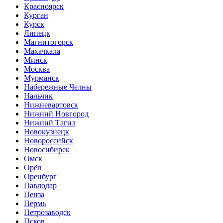
Красноярск
Курган
Курск
Липецк
Магнитогорск
Махачкала
Минск
Москва
Мурманск
Набережные Челны
Нальчик
Нижневартовск
Нижний Новгород
Нижний Тагил
Новокузнецк
Новороссийск
Новосибирск
Омск
Орёл
Оренбург
Павлодар
Пенза
Пермь
Петрозаводск
Псков