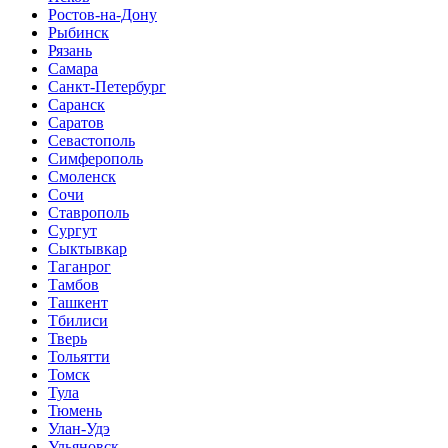
Ростов-на-Дону
Рыбинск
Рязань
Самара
Санкт-Петербург
Саранск
Саратов
Севастополь
Симферополь
Смоленск
Сочи
Ставрополь
Сургут
Сыктывкар
Таганрог
Тамбов
Ташкент
Тбилиси
Тверь
Тольятти
Томск
Тула
Тюмень
Улан-Удэ
Ульяновск