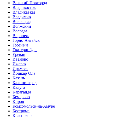
Великий Новгород
Владивосток
Владикавказ
Владимир
Волгоград
Волжский
Вологда
Воронеж
Горно-Алтайск
Грозный
Екатеринбург
Ереван
Иваново
Ижевск
Иркутск
Йошкар-Ола
Казань
Калининград
Калуга
Караганда
Кемерово
Киров
Комсомольск-на-Амуре
Кострома
Краснодар